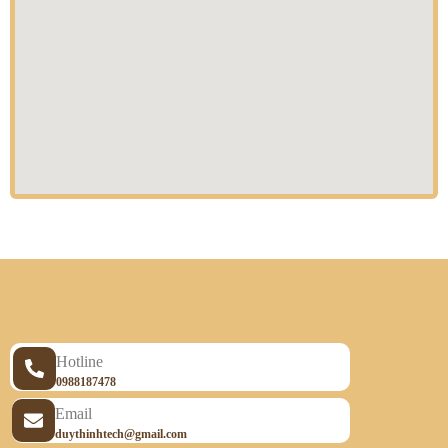
Hotline
0988187478
Email
duythinhtech@gmail.com