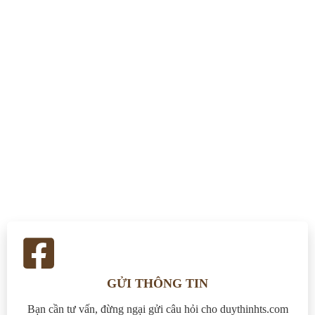
LIÊN HỆ
Trang chủ
»
Liên hệ
GỬI THÔNG TIN
Bạn cần tư vấn, đừng ngại gửi câu hỏi cho duythinhts.com