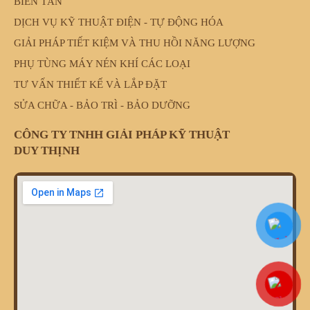
BIẾN TẦN
DỊCH VỤ KỸ THUẬT ĐIỆN - TỰ ĐỘNG HÓA
GIẢI PHÁP TIẾT KIỆM VÀ THU HỒI NĂNG LƯỢNG
PHỤ TÙNG MÁY NÉN KHÍ CÁC LOẠI
TƯ VẤN THIẾT KẾ VÀ LẮP ĐẶT
SỬA CHỮA - BẢO TRÌ - BẢO DƯỠNG
CÔNG TY TNHH GIẢI PHÁP KỸ THUẬT
DUY THỊNH