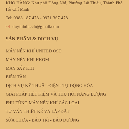
KHO HÀNG: Khu phố Đông Nhì, Phường Lái Thiêu, Thành Phố
Hồ Chí Minh
Tel: 0988 187 478 - 0971 367 478
duythinhtech@gmail.com
SẢN PHẨM & DỊCH VỤ
MÁY NÉN KHÍ UNITED OSD
MÁY NÉN KHÍ HKOM
MÁY SẤY KHÍ
BIẾN TẦN
DỊCH VỤ KỸ THUẬT ĐIỆN - TỰ ĐỘNG HÓA
GIẢI PHÁP TIẾT KIỆM VÀ THU HỒI NĂNG LƯỢNG
PHỤ TÙNG MÁY NÉN KHÍ CÁC LOẠI
TƯ VẤN THIẾT KẾ VÀ LẮP ĐẶT
SỬA CHỮA - BẢO TRÌ - BẢO DƯỠNG