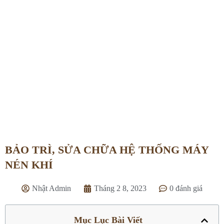
BẢO TRÌ, SỬA CHỮA HỆ THỐNG
MÁY NÉN KHÍ
Trang chủ
»
Dịch vụ
»
BẢO TRÌ, SỬA CHỮA HỆ THỐNG
MÁY NÉN KHÍ
BẢO TRÌ, SỬA CHỮA HỆ THỐNG MÁY
NÉN KHÍ
Nhật Admin
Tháng 2 8, 2023
0 đánh giá
Mục Lục Bài Viết