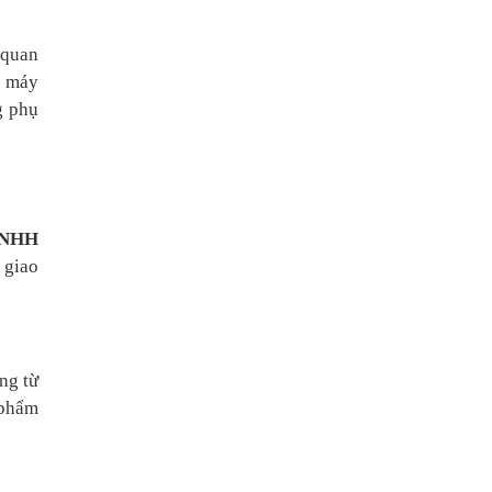
 quan
g máy
g phụ
TNHH
 giao
ng từ
 phẩm