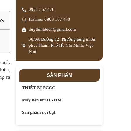
0971 367 478
Hotline: 0988 187 478
duythinhtech@gmail.com
36/9A Đường 12, Phường tăng nhơn
phú, Thành Phố Hồ Chí Minh, Việt
Nam
suất.
hiên,
SẢN PHẨM
ng ra
THIẾT BỊ PCCC
Máy nén khí HKOM
Sản phẩm nổi bật