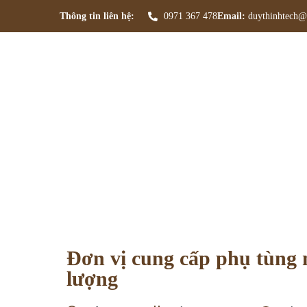
Thông tin liên hệ:
0971 367 478
Email:
duythinhtech@
Đơn vị cung 
Trang ch
Đơn vị cung cấp phụ tùng m
lượng