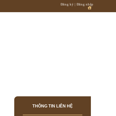
Đăng ký | Đăng nhập
 – chất lượng
hất lượng
THÔNG TIN LIÊN HỆ