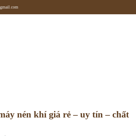
gmail.com
cấp phụ tùng máy nén khí giá rẻ – uy tín
ủ
»
Tin tức
»
Đơn vị cung cấp phụ tùng máy nén khí giá rẻ – uy tín – c
áy nén khí giá rẻ – uy tín – chất