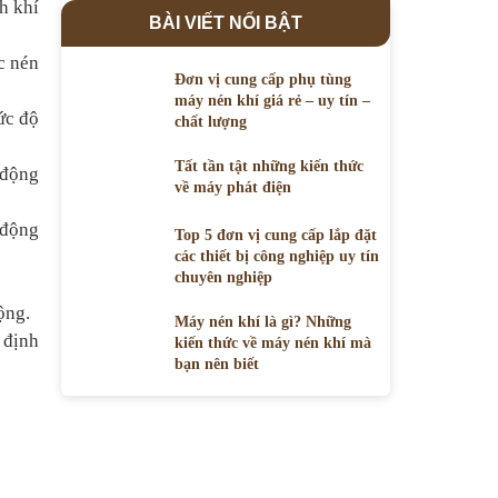
h khí
BÀI VIẾT NỔI BẬT
c nén
Đơn vị cung cấp phụ tùng
máy nén khí giá rẻ – uy tín –
ức độ
chất lượng
Tất tần tật những kiến thức
 động
về máy phát điện
 động
Top 5 đơn vị cung cấp lắp đặt
các thiết bị công nghiệp uy tín
chuyên nghiệp
ộng.
Máy nén khí là gì? Những
 định
kiến thức về máy nén khí mà
bạn nên biết