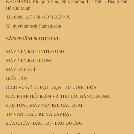
KHO HÀNG: Khu phố Đông Nhì, Phường Lái Thiêu, Thành Phố
Hồ Chí Minh
Tel: 0988 187 478 - 0971 367 478
duythinhtech@gmail.com
SẢN PHẨM & DỊCH VỤ
MÁY NÉN KHÍ UNITED OSD
MÁY NÉN KHÍ HKOM
MÁY SẤY KHÍ
BIẾN TẦN
DỊCH VỤ KỸ THUẬT ĐIỆN - TỰ ĐỘNG HÓA
GIẢI PHÁP TIẾT KIỆM VÀ THU HỒI NĂNG LƯỢNG
PHỤ TÙNG MÁY NÉN KHÍ CÁC LOẠI
TƯ VẤN THIẾT KẾ VÀ LẮP ĐẶT
SỬA CHỮA - BẢO TRÌ - BẢO DƯỠNG