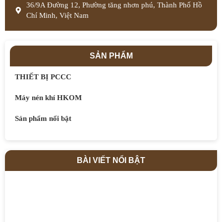
36/9A Đường 12, Phường tăng nhơn phú, Thành Phố Hồ
Chí Minh, Việt Nam
SẢN PHẨM
THIẾT BỊ PCCC
Máy nén khí HKOM
Sản phẩm nổi bật
BÀI VIẾT NỔI BẬT