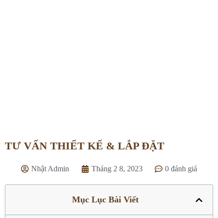
TƯ VẤN THIẾT KẾ & LẮP ĐẶT
Trang chủ
»
Dịch vụ
»
TƯ VẤN THIẾT KẾ & LẮP ĐẶT
TƯ VẤN THIẾT KẾ & LẮP ĐẶT
Nhật Admin
Tháng 2 8, 2023
0 đánh giá
Mục Lục Bài Viết