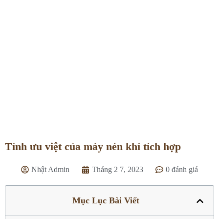
Tính ưu việt của máy nén khí tích hợp
Trang chủ
»
Tin tức
»
Tính ưu việt của máy nén khí tích hợp
Tính ưu việt của máy nén khí tích hợp
Nhật Admin
Tháng 2 7, 2023
0 đánh giá
Mục Lục Bài Viết