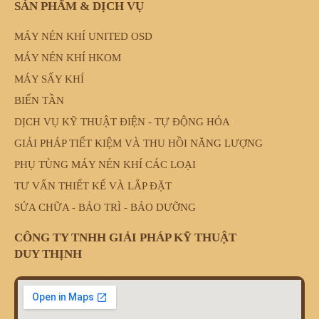
SẢN PHẨM & DỊCH VỤ
MÁY NÉN KHÍ UNITED OSD
MÁY NÉN KHÍ HKOM
MÁY SẤY KHÍ
BIẾN TẦN
DỊCH VỤ KỸ THUẬT ĐIỆN - TỰ ĐỘNG HÓA
GIẢI PHÁP TIẾT KIỆM VÀ THU HỒI NĂNG LƯỢNG
PHỤ TÙNG MÁY NÉN KHÍ CÁC LOẠI
TƯ VẤN THIẾT KẾ VÀ LẮP ĐẶT
SỬA CHỮA - BẢO TRÌ - BẢO DƯỠNG
CÔNG TY TNHH GIẢI PHÁP KỸ THUẬT
DUY THỊNH